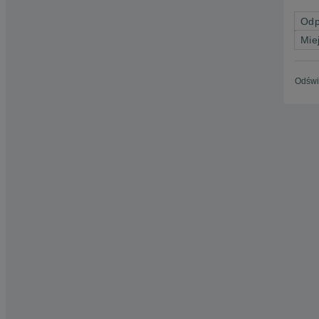
Odp
Mie
Odświ