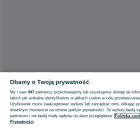
Dbamy o Twoją prywatność
My i nasi
447
partnerzy przechowujemy lub uzyskujemy dostęp do infor
takich jak unikalne identyfikatory w plikach cookie w celu przetwarzan
Aplikacje mobilne OLX.pl
Użytkownik może zaakceptować wybory lub zarządzać nimi, klikając po
dowolnym momencie na stronie polityki prywatności. Te wybory będą 
Pomoc
partnerom i nie będą miały wpływu na dane przeglądania.
Polityka coo
Wyróżnione ogłoszenia
Prywatności
Oferta dla firm