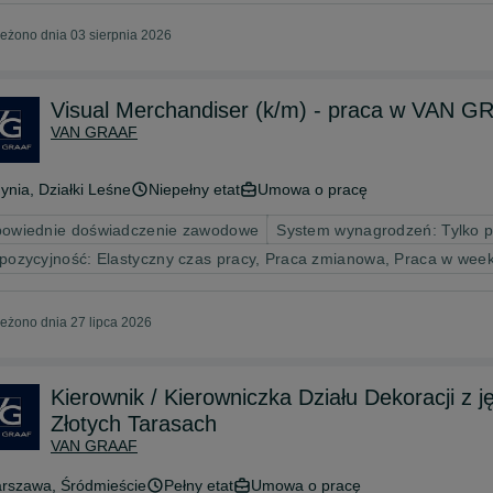
eżono dnia 03 sierpnia 2026
Visual Merchandiser (k/m) - praca w VAN GR
VAN GRAAF
ynia
, Działki Leśne
Niepełny etat
Umowa o pracę
owiednie doświadczenie zawodowe
System wynagrodzeń: Tylko 
pozycyjność: Elastyczny czas pracy, Praca zmianowa, Praca w wee
eżono dnia 27 lipca 2026
Kierownik / Kierowniczka Działu Dekoracji z j
Złotych Tarasach
VAN GRAAF
rszawa
, Śródmieście
Pełny etat
Umowa o pracę