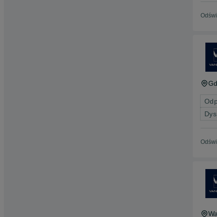
Odświ
Gd
Odp
Dys
Odświ
Wa