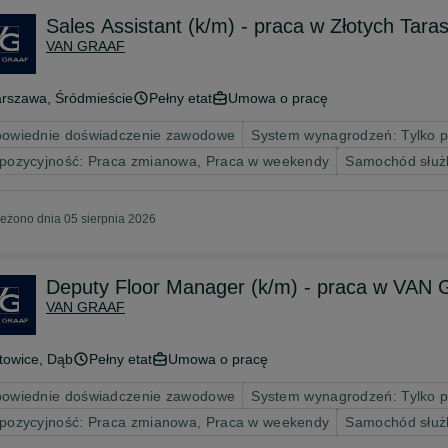
Sales Assistant (k/m) - praca w Złotych Tara
VAN GRAAF
rszawa
, Śródmieście
Pełny etat
Umowa o pracę
owiednie doświadczenie zawodowe
System wynagrodzeń: Tylko 
pozycyjność: Praca zmianowa, Praca w weekendy
Samochód służ
eżono dnia 05 sierpnia 2026
Deputy Floor Manager (k/m) - praca w VAN G
VAN GRAAF
towice
, Dąb
Pełny etat
Umowa o pracę
owiednie doświadczenie zawodowe
System wynagrodzeń: Tylko 
pozycyjność: Praca zmianowa, Praca w weekendy
Samochód służ