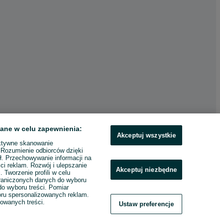
ane w celu zapewnienia:
Akceptuj wszystkie
ktywne skanowanie
. Rozumienie odbiorców dzięki
ł. Przechowywanie informacji na
ci reklam. Rozwój i ulepszanie
Akceptuj niezbędne
. Tworzenie profili w celu
raniczonych danych do wyboru
o wyboru treści. Pomiar
boru spersonalizowanych reklam.
zowanych treści.
Ustaw preferencje