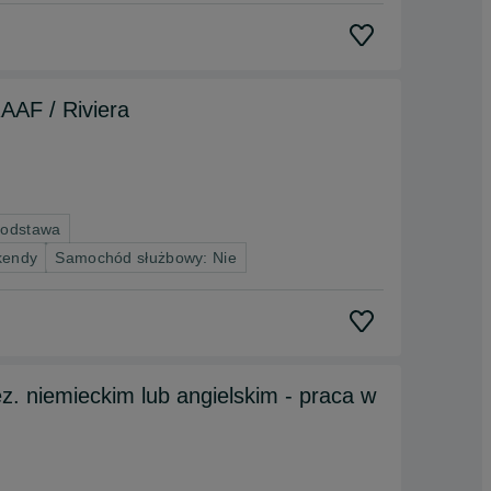
AAF / Riviera
podstawa
kendy
Samochód służbowy: Nie
ęz. niemieckim lub angielskim - praca w