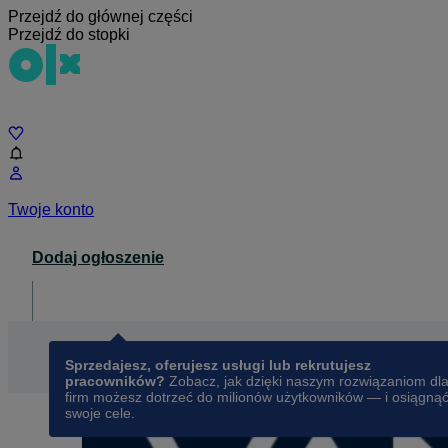
Przejdź do głównej części
Przejdź do stopki
Czat
Twoje konto
Dodaj ogłoszenie
Dla biznesu
opens in a new tab
Sprzedajesz, oferujesz usługi lub rekrutujesz
pracowników?
Zobacz, jak dzięki naszym rozwiązaniom dl
firm możesz dotrzeć do milionów użytkowników — i osiągną
swoje cele.