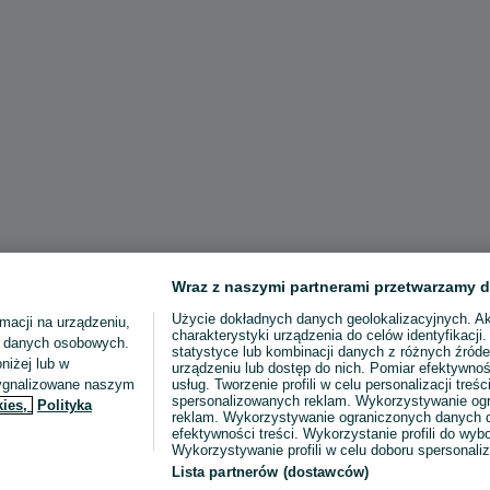
Wraz z naszymi partnerami przetwarzamy d
Użycie dokładnych danych geolokalizacyjnych. A
macji na urządzeniu,
charakterystyki urządzenia do celów identyfikacji
ia danych osobowych.
statystyce lub kombinacji danych z różnych źróde
niżej lub w
urządzeniu lub dostęp do nich. Pomiar efektywnoś
sygnalizowane naszym
usług. Tworzenie profili w celu personalizacji treści
spersonalizowanych reklam. Wykorzystywanie og
kies,
Polityka
reklam. Wykorzystywanie ograniczonych danych d
efektywności treści. Wykorzystanie profili do wy
Wykorzystywanie profili w celu doboru spersonali
Lista partnerów (dostawców)